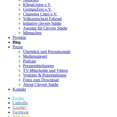
KlimaUnion e.V.
GermanZero e.V.
Changing Cities e.V.
Volksentscheid Fahrrad
Initiative clevere Städte
Agentur für Clevere Städte
Mitmachen
Projekte
Blog
Presse
Überblick und Pressekontakt
Medienspiegel
Podcast
Pressemitteilungen
TV-Mitschnitte und Videos
Vorträge & Präsentationen
Fotos zum Download
About Clevere Städte
Kontakt
Twitter
LinkedIn
Google+
Facebook
RSS-Feed