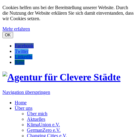
Cookies helfen uns bei der Bereitstellung unserer Website. Durch
die Nutzung der Website erklären Sie sich damit einverstanden, dass
wir Cookies setzen.
Mehr erfahren
OK
Facebook
Twitter
LinkedIn
Xing
Navigation überspringen
Home
Über uns
Über mich
Aktuelles
KlimaUnion e.V.
GermanZero e.V.
Changing Cities e.V.