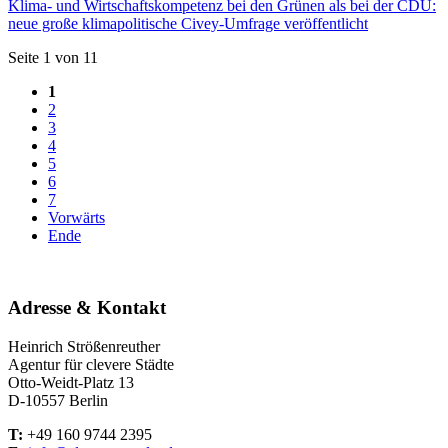
Klima- und Wirtschaftskompetenz bei den Grünen als bei der CDU:
neue große klimapolitische Civey-Umfrage veröffentlicht
Seite 1 von 11
1
2
3
4
5
6
7
Vorwärts
Ende
Adresse & Kontakt
Heinrich Strößenreuther
Agentur für clevere Städte
Otto-Weidt-Platz 13
D-10557 Berlin
T:
+49 160 9744 2395