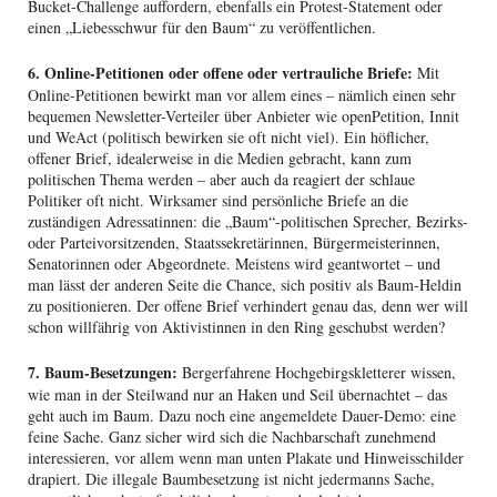
Bucket-Challenge auffordern, ebenfalls ein Protest-Statement oder
einen „Liebesschwur für den Baum“ zu veröffentlichen.
6. Online-Petitionen oder offene oder vertrauliche Briefe:
Mit
Online-Petitionen bewirkt man vor allem eines – nämlich einen sehr
bequemen Newsletter-Verteiler über Anbieter wie openPetition, Innit
und WeAct (politisch bewirken sie oft nicht viel). Ein höflicher,
offener Brief, idealerweise in die Medien gebracht, kann zum
politischen Thema werden – aber auch da reagiert der schlaue
Politiker oft nicht. Wirksamer sind persönliche Briefe an die
zuständigen Adressatinnen: die „Baum“-politischen Sprecher, Bezirks-
oder Parteivorsitzenden, Staatssekretärinnen, Bürgermeisterinnen,
Senatorinnen oder Abgeordnete. Meistens wird geantwortet – und
man lässt der anderen Seite die Chance, sich positiv als Baum-Heldin
zu positionieren. Der offene Brief verhindert genau das, denn wer will
schon willfährig von Aktivistinnen in den Ring geschubst werden?
7. Baum-Besetzungen:
Bergerfahrene Hochgebirgskletterer wissen,
wie man in der Steilwand nur an Haken und Seil übernachtet – das
geht auch im Baum. Dazu noch eine angemeldete Dauer-Demo: eine
feine Sache. Ganz sicher wird sich die Nachbarschaft zunehmend
interessieren, vor allem wenn man unten Plakate und Hinweisschilder
drapiert. Die illegale Baumbesetzung ist nicht jedermanns Sache,