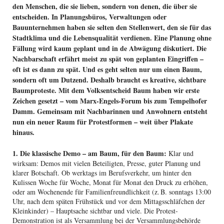
den Menschen, die sie lieben, sondern von denen, die über sie
entscheiden. In Planungsbüros, Verwaltungen oder
Bauunternehmen haben sie selten den Stellenwert, den sie für das
Stadtklima und die Lebensqualität verdienen. Eine Planung ohne
Fällung wird kaum geplant und in de Abwägung diskutiert. Die
Nachbarschaft erfährt meist zu spät von geplanten Eingriffen –
oft ist es dann zu spät. Und es geht selten nur um einen Baum,
sondern oft um Dutzend. Deshalb braucht es kreative, sichtbare
Baumproteste. Mit dem Volksentscheid Baum haben wir erste
Zeichen gesetzt – vom Marx-Engels-Forum bis zum Tempelhofer
Damm. Gemeinsam mit Nachbarinnen und Anwohnern entsteht
nun ein neuer Raum für Protestformen – weit über Plakate
hinaus.
1. Die klassische Demo – am Baum, für den Baum:
Klar und
wirksam: Demos mit vielen Beteiligten, Presse, guter Planung und
klarer Botschaft. Ob werktags im Berufsverkehr, um hinter den
Kulissen Woche für Woche, Monat für Monat den Druck zu erhöhen,
oder am Wochenende für Familienfreundlichkeit (z. B. sonntags 13:00
Uhr, nach dem späten Frühstück und vor dem Mittagsschläfchen der
Kleinkinder) – Hauptsache sichtbar und viele. Die Protest-
Demonstration ist als Versammlung bei der Versammlungsbehörde