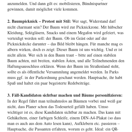
anzumelden. Und dann gilt es: mobilisieren, Bündnispartner
gewinnen, damit möglichst viele kommen.
2. Baumpicknick – Protest mit Stil:
Wer sagt, Widerstand darf
nicht charmant sein? Der Baum wird zur Picknickzone. Mit hübscher
Kleidung, Sektgläsern, Snacks und einem Megafon wird gefeiert, was
verteidigt werden soll: der Baum. Ob im Geäst oder auf der
Picknickdecke darunter – das Bild bleibt hängen. Für manche mag es
albern wirken, doch es zeigt: Dieser Baum ist uns wichtig. Und er ist
nicht allein. Wer sich in den Baum traut – bitte auf einen stabilen
Baum achten, mit breiten, stabilen Ästen, und alle Teilnehmenden den
Haftungsausschluss erklären. Wenn der Baum im Straßenland steht,
sollte es als öffentliche Versammlung angemeldet werden. In Parks
muss ggf. in der Parkordnung geschaut werden. Hauptsache, ihr habt
Spaß und haltet ein paar begeisterte Redebeiträge.
3. Fäll-Kandidaten sichtbar machen und Bäume personifizieren:
In der Regel fährt man teilnahmslos an Bäumen vorbei und weiß gar
nicht, dass Planer schon das Todesurteil gefällt haben. Umso
wichtiger ist es, diese Kandidaten sichtbar zu machen. Das kann mit
Gehäkeltem, einer farbigen Schleife, einem DIN-A4-Plakat (so dass
man es auch aus dem Auto lesen kann), Aufklebern etc. passieren –
Hauptsache, die Passanten erfahren, worum es geht. Ideal: ein QR-