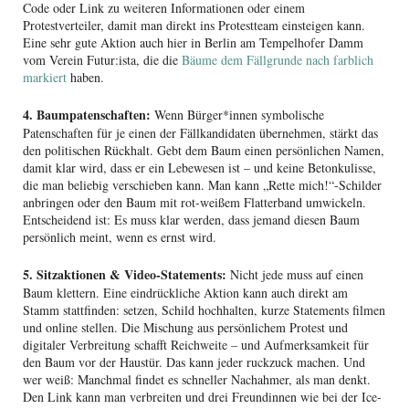
Code oder Link zu weiteren Informationen oder einem
Protestverteiler, damit man direkt ins Protestteam einsteigen kann.
Eine sehr gute Aktion auch hier in Berlin am Tempelhofer Damm
vom Verein Futur:ista, die die
Bäume dem Fällgrunde nach farblich
markiert
haben.
4. Baumpatenschaften:
Wenn Bürger*innen symbolische
Patenschaften für je einen der Fällkandidaten übernehmen, stärkt das
den politischen Rückhalt. Gebt dem Baum einen persönlichen Namen,
damit klar wird, dass er ein Lebewesen ist – und keine Betonkulisse,
die man beliebig verschieben kann. Man kann „Rette mich!“-Schilder
anbringen oder den Baum mit rot-weißem Flatterband umwickeln.
Entscheidend ist: Es muss klar werden, dass jemand diesen Baum
persönlich meint, wenn es ernst wird.
5. Sitzaktionen & Video-Statements:
Nicht jede muss auf einen
Baum klettern. Eine eindrückliche Aktion kann auch direkt am
Stamm stattfinden: setzen, Schild hochhalten, kurze Statements filmen
und online stellen. Die Mischung aus persönlichem Protest und
digitaler Verbreitung schafft Reichweite – und Aufmerksamkeit für
den Baum vor der Haustür. Das kann jeder ruckzuck machen. Und
wer weiß: Manchmal findet es schneller Nachahmer, als man denkt.
Den Link kann man verbreiten und drei Freundinnen wie bei der Ice-