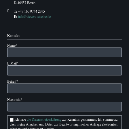
D-10557 Berlin
T:
+49 160 9744 2395
E:
info@clevere-staedte.de
Kontakt
Pflichtfeld
Name
*
Pflichtfeld
E-Mail
*
Pflichtfeld
Betreff
*
Pflichtfeld
Nachricht
*
Ich habe
die Datenschutzerklärung
zur Kenntnis genommen. Ich stimme zu,
dass meine Angaben und Daten zur Beantwortung meiner Anfrage elektronisch
erhoben und gespeichert werden.