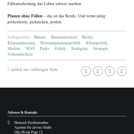
Fällentscheidung das Leben schwer machen.
Planen ohne Fällen
– das ist das Kredo. Und wenn nötig:
protestieren, picknicken, posten.
Schlagwörter:
Bäume
Baumentscheid
Berlin
Klimaanpassung
Klimaanpassungspolitik
Klimapolitik
Medien
NGO
Parks
Politik
Stadtgrün
Strategie
Volksentscheid
zurück zur vorherigen Seite
Adresse & Kontakt
Heinrich Strößenreuther
Agentur für clevere Städte
Otto-Weidt-Platz 13