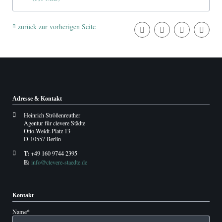
zurück zur vorherigen Seite
Adresse & Kontakt
Heinrich Strößenreuther
Agentur für clevere Städte
Otto-Weidt-Platz 13
D-10557 Berlin
T:
+49 160 9744 2395
E:
info@clevere-staedte.de
Kontakt
Pflichtfeld
Name
*