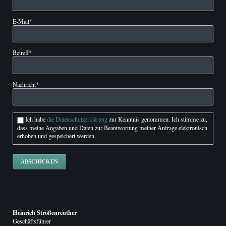
Pflichtfeld
E-Mail
*
Pflichtfeld
Betreff
*
Pflichtfeld
Nachricht
*
Ich habe
die Datenschutzerklärung
zur Kenntnis genommen. Ich stimme zu,
dass meine Angaben und Daten zur Beantwortung meiner Anfrage elektronisch
erhoben und gespeichert werden.
ABSCHICKEN
Heinrich Strößenreuther
Geschäftsführer