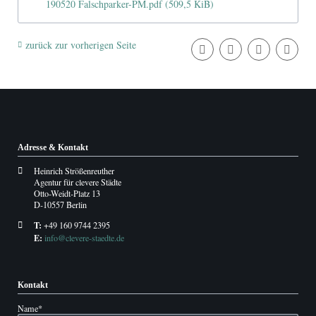
190520 Falschparker-PM.pdf
(509,5 KiB)
zurück zur vorherigen Seite
Adresse & Kontakt
Heinrich Strößenreuther
Agentur für clevere Städte
Otto-Weidt-Platz 13
D-10557 Berlin
T:
+49 160 9744 2395
E:
info@clevere-staedte.de
Kontakt
Pflichtfeld
Name
*