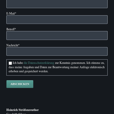
Pflichtfeld
E-Mail
*
Pflichtfeld
Betreff
*
Pflichtfeld
Nachricht
*
Ich habe
die Datenschutzerklärung
zur Kenntnis genommen. Ich stimme zu,
dass meine Angaben und Daten zur Beantwortung meiner Anfrage elektronisch
erhoben und gespeichert werden.
ABSCHICKEN
Heinrich Strößenreuther
Geschäftsführer