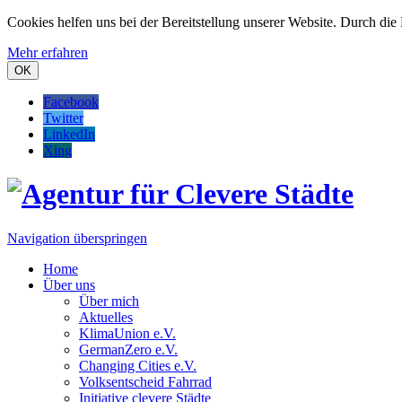
Cookies helfen uns bei der Bereitstellung unserer Website. Durch die
Mehr erfahren
OK
Facebook
Twitter
LinkedIn
Xing
Navigation überspringen
Home
Über uns
Über mich
Aktuelles
KlimaUnion e.V.
GermanZero e.V.
Changing Cities e.V.
Volksentscheid Fahrrad
Initiative clevere Städte