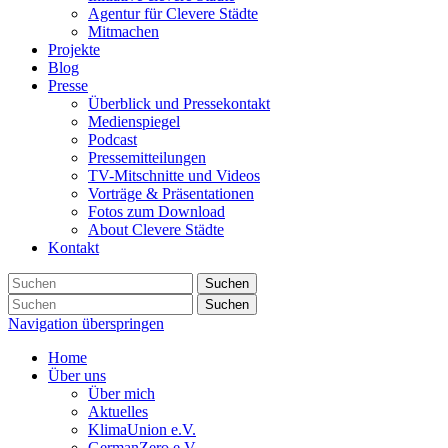
Agentur für Clevere Städte
Mitmachen
Projekte
Blog
Presse
Überblick und Pressekontakt
Medienspiegel
Podcast
Pressemitteilungen
TV-Mitschnitte und Videos
Vorträge & Präsentationen
Fotos zum Download
About Clevere Städte
Kontakt
Suchen
Suchen
Navigation überspringen
Home
Über uns
Über mich
Aktuelles
KlimaUnion e.V.
GermanZero e.V.