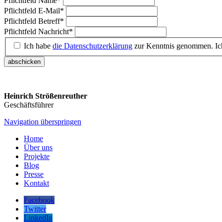
Pflichtfeld
Name
*
Pflichtfeld
E-Mail
*
Pflichtfeld
Betreff
*
Pflichtfeld
Nachricht
*
Ich habe
die Datenschutzerklärung
zur Kenntnis genommen. Ich
abschicken
Heinrich Strößenreuther
Geschäftsführer
Navigation überspringen
Home
Über uns
Projekte
Blog
Presse
Kontakt
Facebook
Twitter
LinkedIn