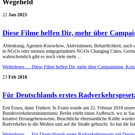
Wegeheld
22
Jan
2023
Diese Filme helfen Dir, mehr über Campai
Ablenkung, Agenten-Knowhow, Aktivistinnen, Beharrlichkeit, auch e
in NGOs oder meinen mitgegründeten NGOs Changing Cities, GermanZ
wahrscheinlich gibt es noch viele mehr ...
Weiterlesen …
Diese Filme helfen Dir, mehr über Campaigning, Konz
23
Feb
2018
Für Deutschlands erstes Radverkehrsgeset
Erst Essen, dann Trinken: In Essen wurde am 22. Februar 2018 unsere
Bundesverkehrsministeriums: Berlin erlebt einen Aufbruch, wo in Sa
kreative Herangehensweise. Beachtliche ehrenamtliche Kräfte wurden 
Radverkehrs in die Medien und auf die Straße gebracht. So hat die In
Weiterlesen …
Für Deutschlands erstes Radverkehrsgesetz mit Deuts