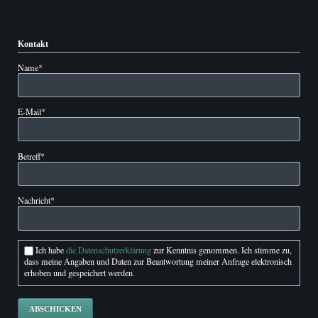
Kontakt
Pflichtfeld
Name
*
Pflichtfeld
E-Mail
*
Pflichtfeld
Betreff
*
Pflichtfeld
Nachricht
*
Ich habe
die Datenschutzerklärung
zur Kenntnis genommen. Ich stimme zu,
dass meine Angaben und Daten zur Beantwortung meiner Anfrage elektronisch
erhoben und gespeichert werden.
ABSCHICKEN