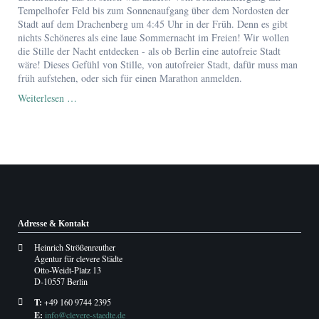
Tempelhofer Feld bis zum Sonnenaufgang über dem Nordosten der
Stadt auf dem Drachenberg um 4:45 Uhr in der Früh. Denn es gibt
nichts Schöneres als eine laue Sommernacht im Freien! Wir wollen
die Stille der Nacht entdecken - als ob Berlin eine autofreie Stadt
wäre! Dieses Gefühl von Stille, von autofreier Stadt, dafür muss man
früh aufstehen, oder sich für einen Marathon anmelden.
Midsummernights-
Weiterlesen …
Ride
Adresse & Kontakt
Heinrich Strößenreuther
Agentur für clevere Städte
Otto-Weidt-Platz 13
D-10557 Berlin
T:
+49 160 9744 2395
E:
info@clevere-staedte.de