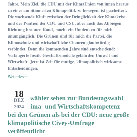
Jahre. Mein Ziel, die CDU mit der KlimaUnion von innen heraus
zu einer ambitionierten Klimapolitik zu bewegen, ist gescheitert.
Die wachsende Kluft zwischen der Dringlichkeit der Klimakrise
und der Position der CDU und CSU, aber auch das Abbiegen
Richtung braunen Rand, macht ein Umdenken für mich
unumgänglich. Die Grünen sind für mich die Partei, die
Klimaschutz und wirtschaftliche Chancen glaubwürdig
verbindet. Denn die kommenden Jahre sind entscheidend:
Verlängerte fossile Geschäftsmodelle gefährden Umwelt und
Wirtschaft. Jetzt ist Zeit für mutige, klimapolitisch wirksame
Entscheidungen.
Presseresonanz
Weiterlesen …
zur
Kritik
18
an
Wechselwähler sehen zur Bundestagswahl
der
DEZ
Klimapolitik
mehr Klima- und Wirtschaftskompetenz
2024
der
bei den Grünen als bei der CDU: neue große
CDU,
klimapolitische Civey-Umfrage
meinem
Austritt
veröffentlicht
und