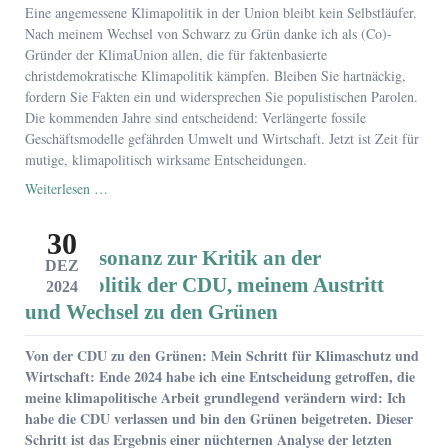
Eine angemessene Klimapolitik in der Union bleibt kein Selbstläufer.
Nach meinem
Wechsel von Schwarz zu Grün danke ich als (Co)-
Gründer der KlimaUnion allen, die für faktenbasierte
christdemokratische Klimapolitik kämpfen. Bleiben Sie hartnäckig,
fordern Sie Fakten ein und widersprechen Sie populistischen Parolen.
Die kommenden Jahre sind entscheidend: Verlängerte fossile
Geschäftsmodelle gefährden Umwelt und Wirtschaft. Jetzt ist Zeit für
mutige, klimapolitisch wirksame Entscheidungen.
Mein
Weiterlesen …
Appell
an
30
anständige
Presseresonanz zur Kritik an der
Christdemokraten
DEZ
und
Klimapolitik der CDU, meinem Austritt
2024
KlimaUnions-
und Wechsel zu den Grünen
Mitglieder
Von der CDU zu den Grünen: Mein Schritt für Klimaschutz und
Wirtschaft: Ende 2024 habe ich eine Entscheidung getroffen, die
meine klimapolitische Arbeit grundlegend verändern wird: Ich
habe die CDU verlassen und bin den Grünen beigetreten. Dieser
Schritt ist das Ergebnis einer nüchternen Analyse der letzten