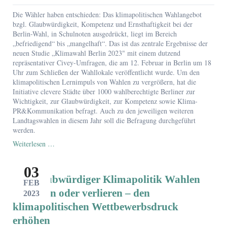
den
Grünen
Die Wähler haben entschieden: Das klimapolitischen Wahlangebot
als
bzgl. Glaubwürdigkeit, Kompetenz und Ernsthaftigkeit bei der
bei
Berlin-Wahl, in Schulnoten ausgedrückt, liegt im Bereich
der
„befriedigend“ bis „mangelhaft“. Das ist das zentrale Ergebnisse der
CDU:
neuen Studie „Klimawahl Berlin 2023" mit einem dutzend
neue
repräsentativer Civey-Umfragen, die am 12. Februar in Berlin um 18
große
Uhr zum Schließen der Wahllokale veröffentlicht wurde. Um den
klimapolitische
klimapolitischen Lernimpuls von Wahlen zu vergrößern, hat die
Civey-
Initiative clevere Städte über 1000 wahlberechtigte Berliner zur
Umfrage
Wichtigkeit, zur Glaubwürdigkeit, zur Kompetenz sowie Klima-
veröffentlicht
PR&Kommunikation befragt. Auch zu den jeweiligen weiteren
Landtagswahlen in diesem Jahr soll die Befragung durchgeführt
werden.
Die
Weiterlesen …
große
Umfrage
03
zum
Mit glaubwürdiger Klimapolitik Wahlen
klimapolitische
FEB
Wahlangebot
gewinnen oder verlieren – den
2023
bei
klimapolitischen Wettbewerbsdruck
der
erhöhen
BerlinWahl