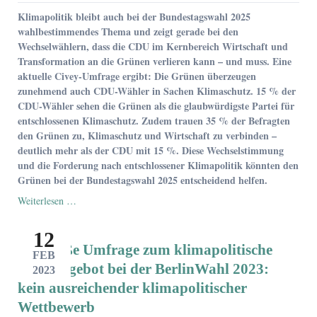
Wechsel
Klimapolitik bleibt auch bei der Bundestagswahl 2025
zu
wahlbestimmendes Thema und zeigt gerade bei den
den
Wechselwählern, dass die CDU im Kernbereich Wirtschaft und
Grünen
Transformation an die Grünen verlieren kann – und muss. Eine
aktuelle Civey-Umfrage ergibt: Die Grünen überzeugen
zunehmend auch CDU-Wähler in Sachen Klimaschutz. 15 % der
CDU-Wähler sehen die Grünen als die glaubwürdigste Partei für
entschlossenen Klimaschutz. Zudem trauen 35 % der Befragten
den Grünen zu, Klimaschutz und Wirtschaft zu verbinden –
deutlich mehr als der CDU mit 15 %. Diese Wechselstimmung
und die Forderung nach entschlossener Klimapolitik könnten den
Grünen bei der Bundestagswahl 2025 entscheidend helfen.
Wechselwähler
Weiterlesen …
sehen
zur
12
Bundestagswahl
Die große Umfrage zum klimapolitische
mehr
FEB
Klima-
Wahlangebot bei der BerlinWahl 2023:
2023
und
kein ausreichender klimapolitischer
Wirtschaftskompetenz
Wettbewerb
bei