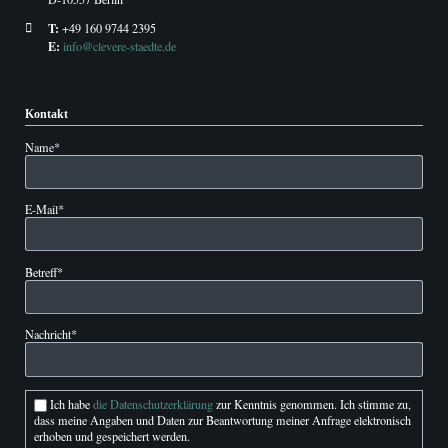
T:
+49 160 9744 2395
E:
info@clevere-staedte.de
Kontakt
Pflichtfeld
Name
*
Pflichtfeld
E-Mail
*
Pflichtfeld
Betreff
*
Pflichtfeld
Nachricht
*
Ich habe
die Datenschutzerklärung
zur Kenntnis genommen. Ich stimme zu,
dass meine Angaben und Daten zur Beantwortung meiner Anfrage elektronisch
erhoben und gespeichert werden.