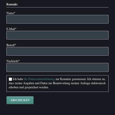
Kontakt
Pflichtfeld
Name
*
Pflichtfeld
E-Mail
*
Pflichtfeld
Betreff
*
Pflichtfeld
Nachricht
*
Ich habe
die Datenschutzerklärung
zur Kenntnis genommen. Ich stimme zu,
dass meine Angaben und Daten zur Beantwortung meiner Anfrage elektronisch
erhoben und gespeichert werden.
ABSCHICKEN