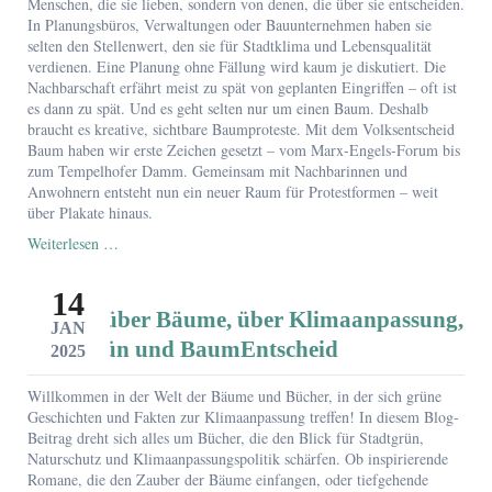
Menschen, die sie lieben, sondern von denen, die über sie entscheiden.
In Planungsbüros, Verwaltungen oder Bauunternehmen haben sie
selten den Stellenwert, den sie für Stadtklima und Lebensqualität
verdienen. Eine Planung ohne Fällung wird kaum je diskutiert. Die
Nachbarschaft erfährt meist zu spät von geplanten Eingriffen – oft ist
es dann zu spät. Und es geht selten nur um einen Baum. Deshalb
braucht es kreative, sichtbare Baumproteste. Mit dem Volksentscheid
Baum haben wir erste Zeichen gesetzt – vom Marx-Engels-Forum bis
zum Tempelhofer Damm. Gemeinsam mit Nachbarinnen und
Anwohnern entsteht nun ein neuer Raum für Protestformen – weit
über Plakate hinaus.
Baumproteste
Weiterlesen …
–
ein
14
Überblick
Bücher über Bäume, über Klimaanpassung,
über
JAN
Aktionsformen
Stadtgrün und BaumEntscheid
2025
Willkommen in der Welt der Bäume und Bücher, in der sich grüne
Geschichten und Fakten zur Klimaanpassung treffen! In diesem Blog-
Beitrag dreht sich alles um Bücher, die den Blick für Stadtgrün,
Naturschutz und Klimaanpassungspolitik schärfen. Ob inspirierende
Romane, die den Zauber der Bäume einfangen, oder tiefgehende