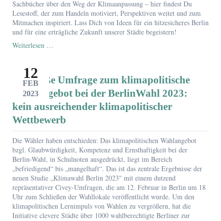
Sachbücher über den Weg der Klimaanpassung – hier findest Du
Lesestoff, der zum Handeln motiviert, Perspektiven weitet und zum
Mitmachen inspiriert. Lass Dich von Ideen für ein hitzesicheres Berlin
und für eine erträgliche Zukunft unserer Städte begeistern!
Bücher
Weiterlesen …
über
Bäume,
12
über
Die große Umfrage zum klimapolitische
Klimaanpassung,
FEB
Stadtgrün
Wahlangebot bei der BerlinWahl 2023:
2023
und
kein ausreichender klimapolitischer
BaumEntscheid
Wettbewerb
Die Wähler haben entschieden: Das klimapolitischen Wahlangebot
bzgl. Glaubwürdigkeit, Kompetenz und Ernsthaftigkeit bei der
Berlin-Wahl, in Schulnoten ausgedrückt, liegt im Bereich
„befriedigend“ bis „mangelhaft“. Das ist das zentrale Ergebnisse der
neuen Studie „Klimawahl Berlin 2023" mit einem dutzend
repräsentativer Civey-Umfragen, die am 12. Februar in Berlin um 18
Uhr zum Schließen der Wahllokale veröffentlicht wurde. Um den
klimapolitischen Lernimpuls von Wahlen zu vergrößern, hat die
Initiative clevere Städte über 1000 wahlberechtigte Berliner zur